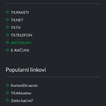
TX.PAKETI
TX.NET
TX.TV
TX.TELEFON
AKTUELNO
E-RAČUNI
Popularni linkovi
Korisnički servis
TX.Aktuelno
Zašto baš mi?