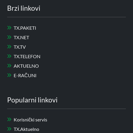
Brzi linkovi
TX.PAKETI
TX.NET
TX.TV
TX.TELEFON
AKTUELNO
E-RAČUNI
Popularni linkovi
Korisnički servis
TX.Aktuelno