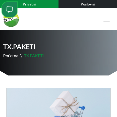
Privatni
Poslovni
TX.PAKETI
Početna
\
TX.PAKETI