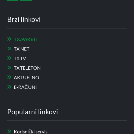
Brzi linkovi
TX.PAKETI
TX.NET
TX.TV
TX.TELEFON
AKTUELNO
E-RAČUNI
Popularni linkovi
Korisnički servis