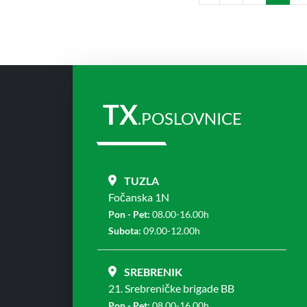
TX
.POSLOVNICE
TUZLA
Fočanska 1N
Pon - Pet:
08.00-16.00h
Subota:
09.00-12.00h
SREBRENIK
21. Srebreničke brigade BB
Pon - Pet:
08.00-16.00h