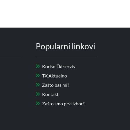
Popularni linkovi
Korisnički servis
TX.Aktuelno
Zašto baš mi?
Kontakt
Zašto smo prvi izbor?