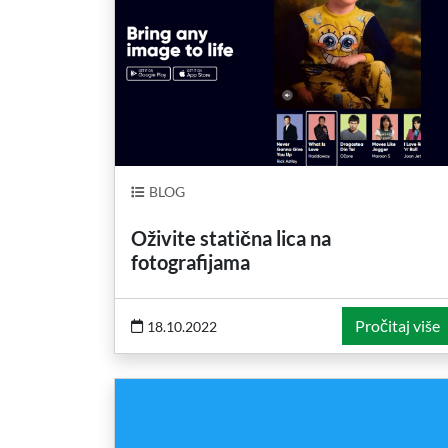
BLOG
Oživite statična lica na
fotografijama
Pročitaj više
18.10.2022