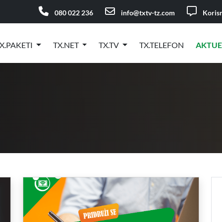
080 022 236
info@txtv-tz.com
Korisn
X.PAKETI
TX.NET
TX.TV
TX.TELEFON
AKTU