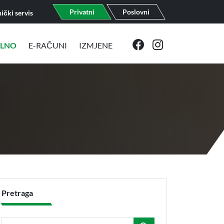
Privatni
Poslovni
ički servis
ELNO
E-RAČUNI
IZMJENE
Pretraga