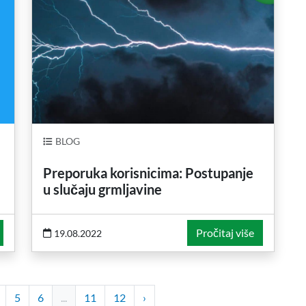
BLOG
Preporuka korisnicima: Postupanje
u slučaju grmljavine
Pročitaj više
19.08.2022
5
6
...
11
12
›