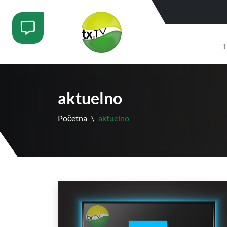
T
aktuelno
Početna
\
aktuelno