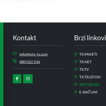
Kontakt
Brzi linkovi
info@txtv-tz.com
TX.PAKETI
080 022 236
TX.NET
TX.TV
TX.TELEFON
AKTUELNO
E-RAČUNI