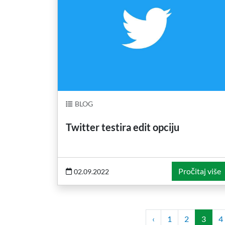
BLOG
Twitter testira edit opciju
Pročitaj više
02.09.2022
‹
1
2
3
4