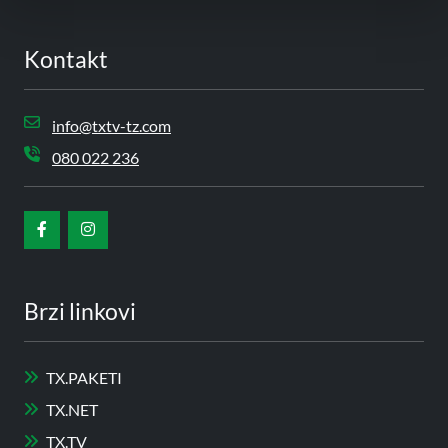
Kontakt
info@txtv-tz.com
080 022 236
Brzi linkovi
TX.PAKETI
TX.NET
TX.TV