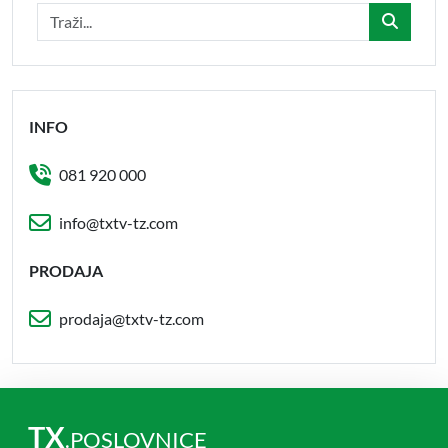
INFO
081 920 000
info@txtv-tz.com
PRODAJA
prodaja@txtv-tz.com
TX
.POSLOVNICE