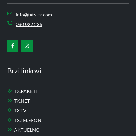
info@txtv-tz.com
080 022 236
Brzi linkovi
TX.PAKETI
TX.NET
TX.TV
TX.TELEFON
AKTUELNO