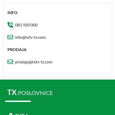
INFO
081 920 000
info@txtv-tz.com
PRODAJA
prodaja@txtv-tz.com
TX
.POSLOVNICE