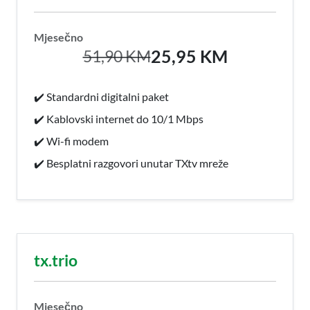
Mjesečno
25,95 KM
51,90 KM
✔️ Standardni digitalni paket
✔️ Kablovski internet do 10/1 Mbps
✔️ Wi-fi modem
✔️ Besplatni razgovori unutar TXtv mreže
tx.trio
Mjesečno