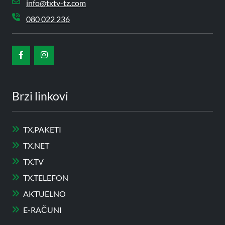
info@txtv-tz.com
080 022 236
Brzi linkovi
TX.PAKETI
TX.NET
TX.TV
TX.TELEFON
AKTUELNO
E-RAČUNI