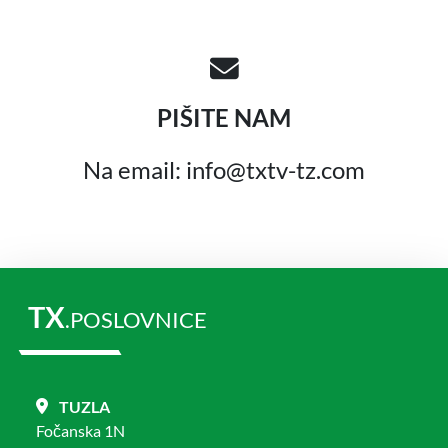
PIŠITE NAM
Na email: info@txtv-tz.com
TX
.POSLOVNICE
TUZLA
Fočanska 1N