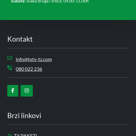
Subota:
svaka druga i treća: 09.00-11.00h
Kontakt
info@txtv-tz.com
080 022 236
Brzi linkovi
TX.PAKETI