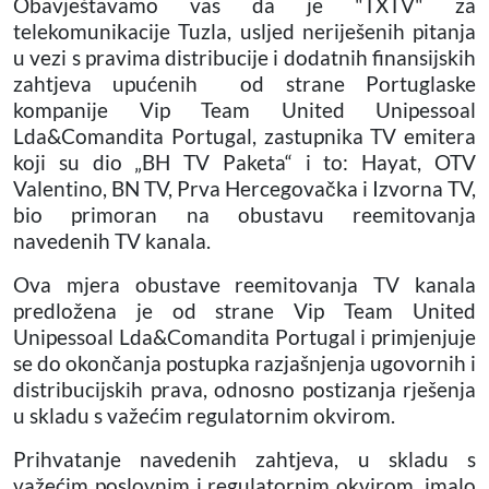
Obavještavamo vas da je "TXTV" za
telekomunikacije Tuzla, usljed neriješenih pitanja
u vezi s pravima distribucije i dodatnih finansijskih
zahtjeva upućenih
od strane Portuglaske
kompanije Vip Team United Unipessoal
Lda&Comandita Portugal, zastupnika TV emitera
koji su dio „BH TV Paketa“ i to: Hayat, OTV
Valentino, BN TV, Prva Hercegovačka i Izvorna TV,
bio primoran na obustavu reemitovanja
navedenih TV kanala.
Ova mjera obustave reemitovanja TV kanala
predložena je od strane Vip Team United
Unipessoal Lda&Comandita Portugal i primjenjuje
se do okončanja postupka razjašnjenja ugovornih i
distribucijskih prava, odnosno postizanja rješenja
u skladu s važećim regulatornim okvirom.
Prihvatanje navedenih zahtjeva, u skladu s
važećim poslovnim i regulatornim okvirom, imalo