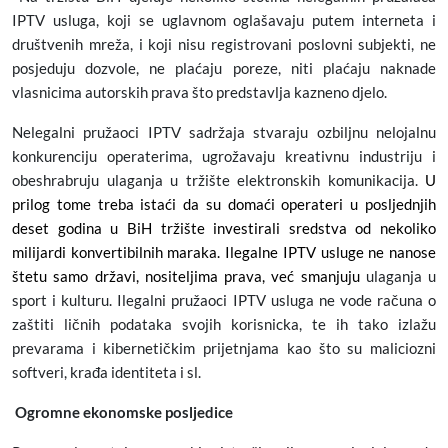
IPTV usluga, koji se uglavnom oglašavaju putem interneta i
društvenih mreža, i koji nisu registrovani poslovni subjekti, ne
posjeduju dozvole, ne plaćaju poreze, niti plaćaju naknade
vlasnicima autorskih prava što predstavlja kazneno djelo.
Nelegalni pružaoci IPTV sadržaja stvaraju ozbiljnu nelojalnu
konkurenciju operaterima, ugrožavaju kreativnu industriju i
obeshrabruju ulaganja u tržište elektronskih komunikacija.
U
prilog tome treba istaći da su domaći operateri u posljednjih
deset godina u BiH tržište investirali sredstva od nekoliko
milijardi konvertibilnih maraka. Ilegalne IPTV usluge ne nanose
štetu samo državi, nositeljima prava, već smanjuju
ulaganja u
sport i kulturu. Ilegalni pružaoci IPTV usluga ne vode računa o
zaštiti ličnih podataka svojih korisnicka, te ih tako izlažu
prevarama i kibernetičkim prijetnjama kao što su maliciozni
softveri, krađa identiteta i sl.
Ogromne ekonomske posljedice