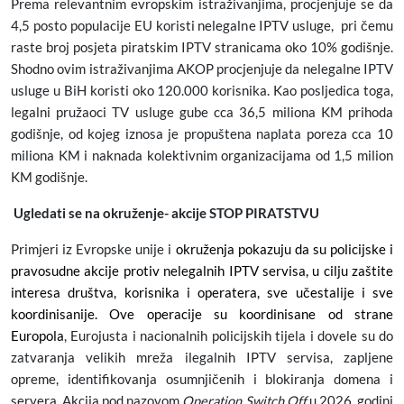
Prema relevantnim evropskim istraživanjima, procjenjuje se da
4,5 posto populacije EU koristi nelegalne IPTV usluge,
pri čemu
raste broj posjeta piratskim IPTV stranicama oko 10% godišnje.
Shodno ovim istraživanjima AKOP procjenjuje da nelegalne IPTV
usluge u BiH koristi oko 120.000 korisnika. Kao posljedica toga,
legalni pružaoci TV usluge gube cca 36,5 miliona KM prihoda
godišnje, od kojeg iznosa je propuštena naplata poreza cca 10
miliona KM i naknada kolektivnim organizacijama od 1,5 milion
KM godišnje.
Ugledati se na okruženje- akcije STOP PIRATSTVU
Primjeri iz Evropske unije i
okruženja pokazuju da su policijske i
pravosudne akcije protiv nelegalnih IPTV servisa, u cilju zaštite
interesa društva, korisnika i operatera, sve učestalije i sve
koordinisanije. Ove operacije su koordinisane od strane
Europola
, Eurojusta i nacionalnih policijskih tijela i dovele su do
zatvaranja velikih mreža ilegalnih IPTV servisa, zapljene
opreme, identifikovanja osumnjičenih i blokiranja domena i
servera. Akcija pod nazovom
Operation Switch Off
u 2026. godini