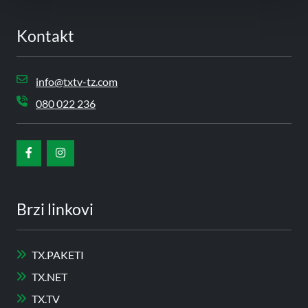
Kontakt
info@txtv-tz.com
080 022 236
Brzi linkovi
TX.PAKETI
TX.NET
TX.TV