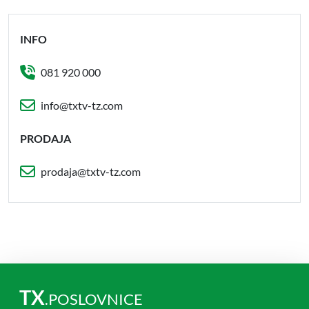
INFO
081 920 000
info@txtv-tz.com
PRODAJA
prodaja@txtv-tz.com
TX
.POSLOVNICE