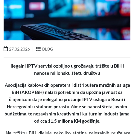
|
27.02.2026
BLOG
Ilegalni IPTV servisi ozbiljno ugrožavaju tržište u BiH i
nanose milionsku štetu društvu
Asocijacija kablovskih operatera i distributera mrežnih usluga
BiH (AKOP BiH) nalazi potrebnim da upozna javnost sa
činjenicom da je nelegalno pružanje IPTV usluga u Bosni i
Hercegovini u stalnom porastu, čime se nanosi šteta javnim
budžetima, te nezavisnim kreativnim i kulturnim industrijama
od cca 11,5 miliona KM godišnje.
Na tržištu BiH djeluje nekoliko stotina nelegalnih pružalaca