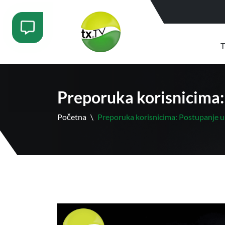
T
Preporuka korisnicima:
Početna
\
Preporuka korisnicima: Postupanje u 