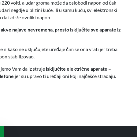
je 220 volti, a udar groma može da oslobodi napon od čak
dari negdje u blizini kuće, ili u samu kuću, svi elektronski
 da izdrže ovoliki napon.
ovakve najave nevremena, prosto isključite sve aparate iz
e nikako ne uključujete uređaje čim se ona vrati jer treba
pon stabilizovao.
ujemo Vam da iz struje
isključite električne aparate –
elefone
jer su upravo ti uređaji oni koji najčešće stradaju.