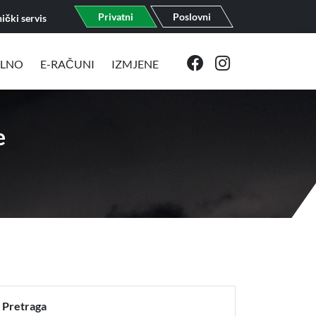
Privatni
Poslovni
ički servis
ELNO
E-RAČUNI
IZMJENE
e
Pretraga