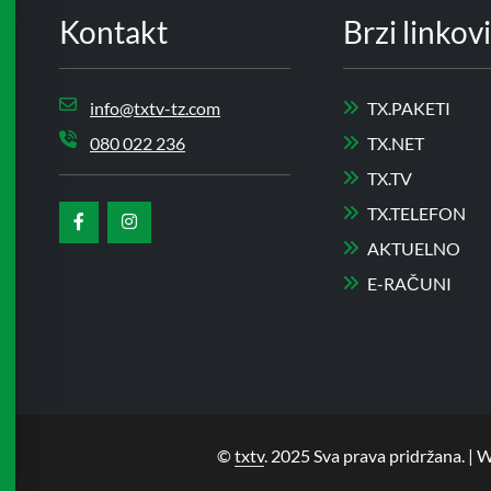
Kontakt
Brzi linkovi
info@txtv-tz.com
TX.PAKETI
080 022 236
TX.NET
TX.TV
TX.TELEFON
AKTUELNO
E-RAČUNI
©
txtv
. 2025 Sva prava pridržana. 