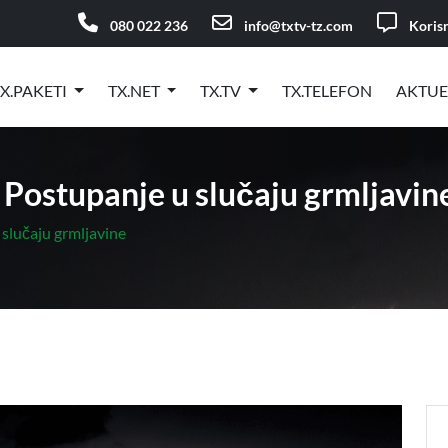
080 022 236
info@txtv-tz.com
Korisn
X.PAKETI
TX.NET
TX.TV
TX.TELEFON
AKTU
 Postupanje u slučaju grmljavin
slučaju grmljavine