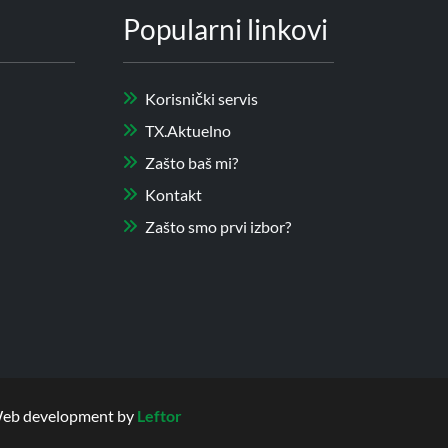
Popularni linkovi
Korisnički servis
TX.Aktuelno
Zašto baš mi?
Kontakt
Zašto smo prvi izbor?
| Web development by
Leftor