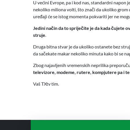
U većini Evrope, pa i kod nas, standardni napon 
nekoliko miliona volti, što znači da ukoliko grom u
uređaji će se istog momenta pokvariti jer ne mogu
Jedini način da to spriječite je da kada čujete 
struje
.
Druga bitna stvar je da ukoliko ostanete bez struj
da sačekate makar nekoliko minuta kako bi se na
Zbog najavljenih vremenskih neprilika preporuč
televizore, modeme, rutere, kompjutere pa i t
Vaš TXtv tim.