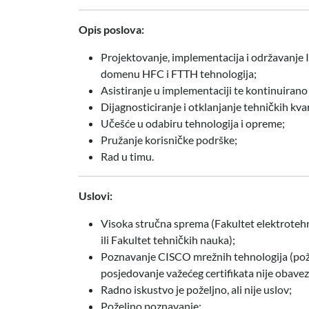
Opis poslova:
Projektovanje, implementacija i održavanje 
domenu HFC i FTTH tehnologija;
Asistiranje u implementaciji te kontinuirano
Dijagnosticiranje i otklanjanje tehničkih kva
Učešće u odabiru tehnologija i opreme;
Pružanje korisničke podrške;
Rad u timu.
Uslovi:
Visoka stručna sprema (Fakultet elektrotehni
ili Fakultet tehničkih nauka);
Poznavanje CISCO mrežnih tehnologija (pož
posjedovanje važećeg certifikata nije obavez
Radno iskustvo je poželjno, ali nije uslov;
Poželjno poznavanje: