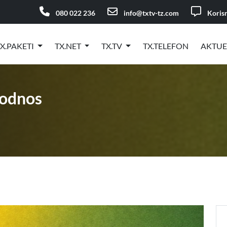
080 022 236
info@txtv-tz.com
Korisn
X.PAKETI
TX.NET
TX.TV
TX.TELEFON
AKTU
 odnos