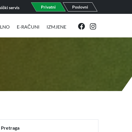
Privatni
Poslovni
ički servis
ELNO
E-RAČUNI
IZMJENE
Pretraga