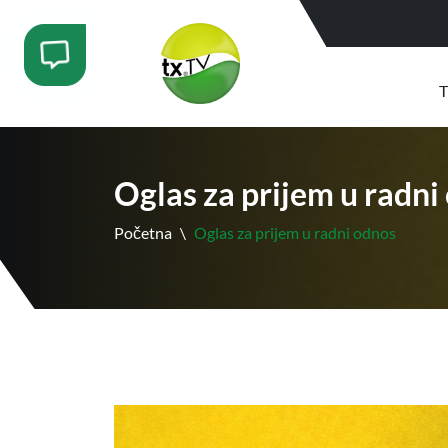
T
Oglas za prijem u radni
Početna
\
Oglas za prijem u radni odnos