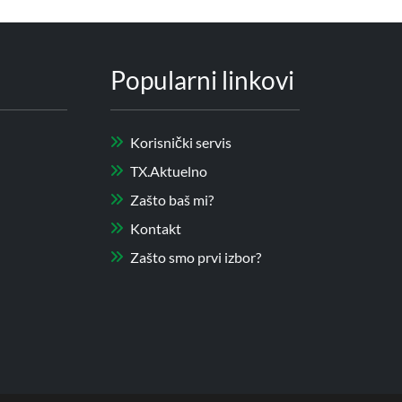
Popularni linkovi
Korisnički servis
TX.Aktuelno
Zašto baš mi?
Kontakt
Zašto smo prvi izbor?