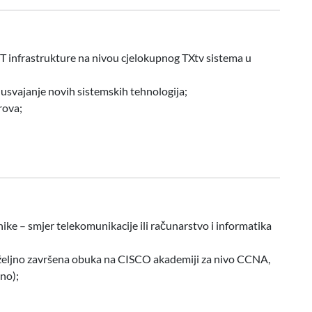
IT infrastrukture na nivou cjelokupnog TXtv sistema u
 usvajanje novih sistemskih tehnologija;
rova;
ke – smjer telekomunikacije ili računarstvo i informatika
eljno završena obuka na CISCO akademiji za nivo CCNA,
no);