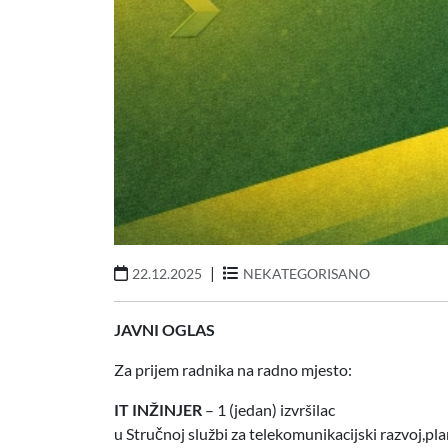
|
22.12.2025
NEKATEGORISANO
JAVNI OGLAS
Za prijem radnika na radno mjesto:
IT INŽINJER
– 1 (jedan) izvršilac
u Stručnoj službi za telekomunikacijski razvoj,pla