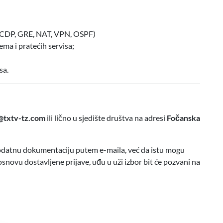
 CDP, GRE, NAT, VPN, OSPF)
ma i pratećih servisa;
sa.
@txtv-tz.com
ili lično u sjedište društva na adresi
Fočanska
dodatnu dokumentaciju putem e-maila, već da istu mogu
osnovu dostavljene prijave, uđu u uži izbor bit će pozvani na