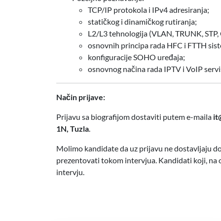
TCP/IP protokola i IPv4 adresiranja;
statičkog i dinamičkog rutiranja;
L2/L3 tehnologija (VLAN, TRUNK, STP,
osnovnih principa rada HFC i FTTH siste
konfiguracije SOHO uređaja;
osnovnog načina rada IPTV i VoIP servi
Način prijave:
Prijavu sa biografijom dostaviti putem e-maila
it
1N, Tuzla
.
Molimo kandidate da uz prijavu ne dostavljaju 
prezentovati tokom intervjua. Kandidati koji, na 
intervju.