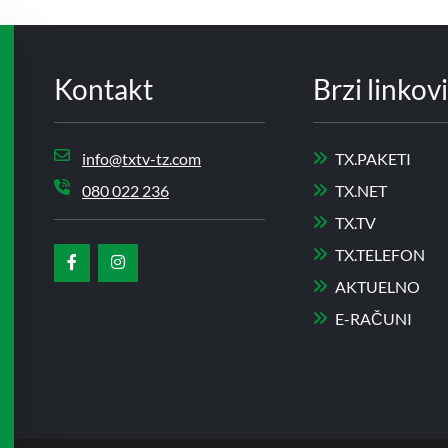
Kontakt
Brzi linkovi
info@txtv-tz.com
TX.PAKETI
080 022 236
TX.NET
TX.TV
TX.TELEFON
AKTUELNO
E-RAČUNI