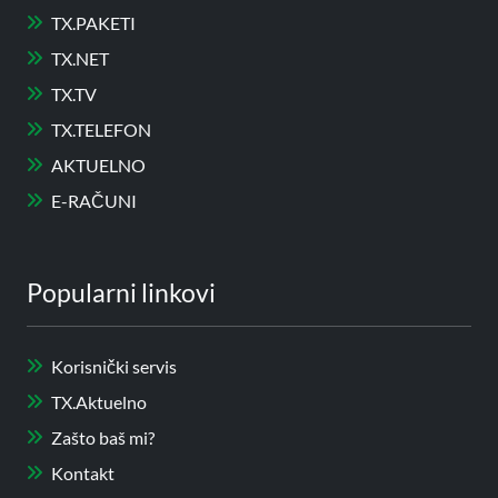
TX.PAKETI
TX.NET
TX.TV
TX.TELEFON
AKTUELNO
E-RAČUNI
Popularni linkovi
Korisnički servis
TX.Aktuelno
Zašto baš mi?
Kontakt