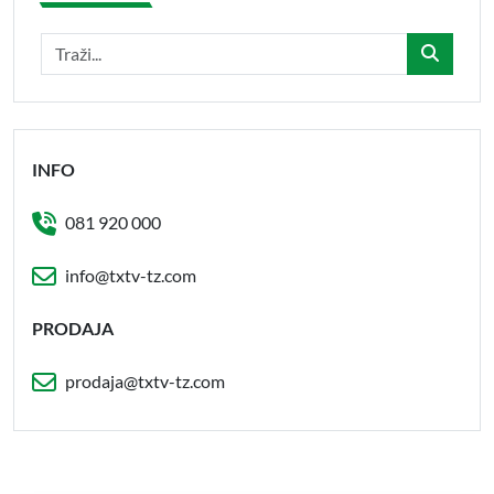
INFO
081 920 000
info@txtv-tz.com
PRODAJA
prodaja@txtv-tz.com