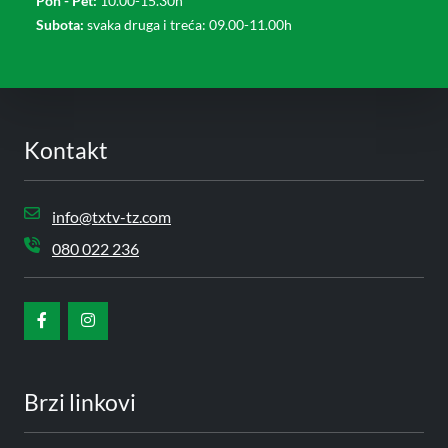
Pon - Pet:
10.00-15.30h
Subota:
svaka druga i treća: 09.00-11.00h
Kontakt
info@txtv-tz.com
080 022 236
Brzi linkovi