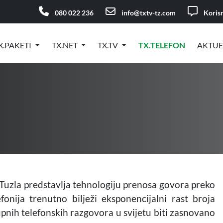
080 022 236
info@txtv-tz.com
Korisn
X.PAKETI
TX.NET
TX.TV
TX.TELEFON
AKTU
 Tuzla predstavlja tehnologiju prenosa govora preko
onija trenutno bilježi eksponencijalni rast broja
pnih telefonskih razgovora u svijetu biti zasnovano