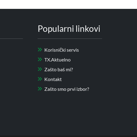
Popularni linkovi
Korisnički servis
TX.Aktuelno
Zašto baš mi?
Kontakt
Zašto smo prvi izbor?