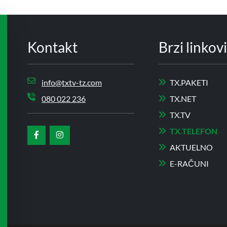
Kontakt
Brzi linkovi
info@txtv-tz.com
TX.PAKETI
080 022 236
TX.NET
TX.TV
TX.TELEFON
AKTUELNO
E-RAČUNI