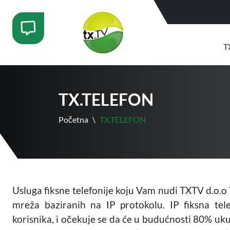
T
TX.TELEFON
Početna
\
TX.TELEFON
Usluga fiksne telefonije koju Vam nudi TXTV d.o.o
mreža baziranih na IP protokolu. IP fiksna telef
korisnika, i očekuje se da će u budućnosti 80% uku