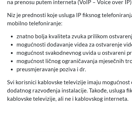
na prenosu putem interneta (VoIP – Voice over IP)
Niz je prednosti koje usluga IP fiksnog telefoniranj
mobilno telefoniranje:
znatno bolja kvaliteta zvuka prilikom ostvaren
mogućnosti dodavanje videa za ostvarenje video
mogućnost svakodnevnog uvida u ostvareni pr
mogućnost ličnog ograničavanja mjesečnih tr
preusmjeravanje poziva i dr.
Svi korisnici kablovske televizije imaju mogućnost 
dodatnog razvođenja instalacije. Takođe, usluga fik
kablovske televizije, ali ne i kablovskog interneta.