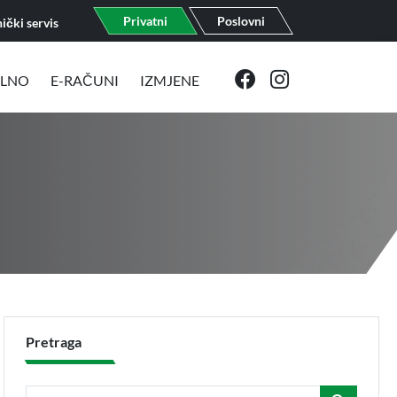
Privatni
Poslovni
ički servis
ELNO
E-RAČUNI
IZMJENE
Pretraga