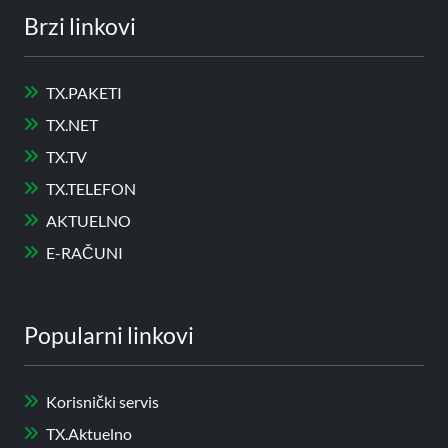
Brzi linkovi
TX.PAKETI
TX.NET
TX.TV
TX.TELEFON
AKTUELNO
E-RAČUNI
Popularni linkovi
Korisnički servis
TX.Aktuelno