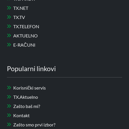
TX.NET
TX.TV
TX.TELEFON
AKTUELNO
E-RAČUNI
Popularni linkovi
Korisnički servis
TX.Aktuelno
Zašto baš mi?
Kontakt
Zašto smo prvi izbor?