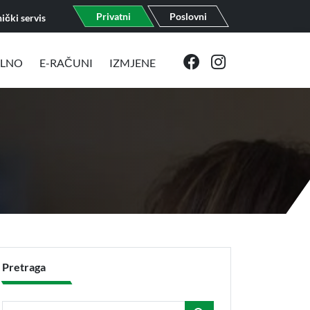
Privatni
Poslovni
ički servis
ELNO
E-RAČUNI
IZMJENE
Pretraga