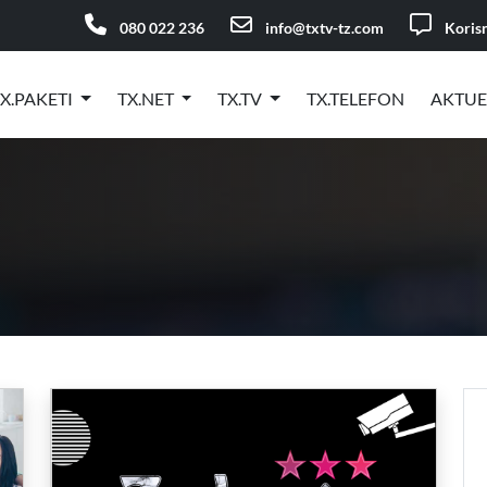
080 022 236
info@txtv-tz.com
Korisn
X.PAKETI
TX.NET
TX.TV
TX.TELEFON
AKTU