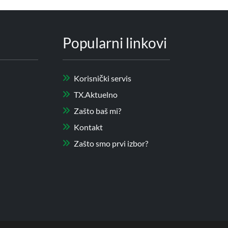
Popularni linkovi
Korisnički servis
TX.Aktuelno
Zašto baš mi?
Kontakt
Zašto smo prvi izbor?