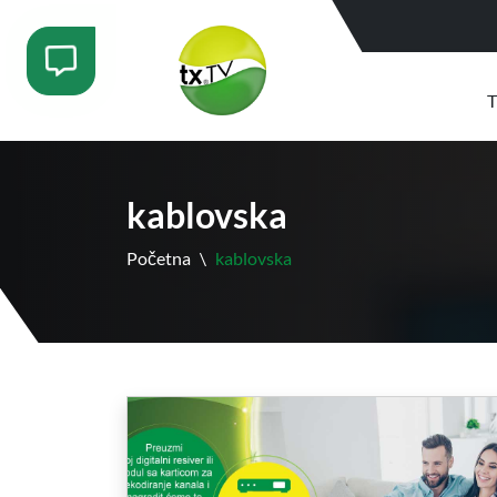
T
kablovska
Početna
\
kablovska