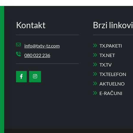
Kontakt
Brzi linkovi
info@txtv-tz.com
TX.PAKETI
080 022 236
TX.NET
TX.TV
TX.TELEFON
AKTUELNO
E-RAČUNI