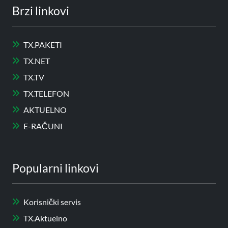
Brzi linkovi
TX.PAKETI
TX.NET
TX.TV
TX.TELEFON
AKTUELNO
E-RAČUNI
Popularni linkovi
Korisnički servis
TX.Aktuelno